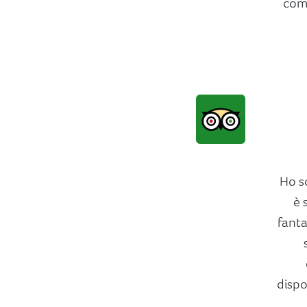
comp
Ho s
è 
fanta
dispo