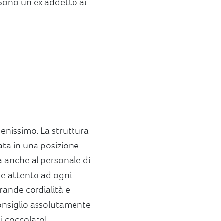
 Sono un ex addetto ai
enissimo. La struttura
uata in una posizione
a anche al personale di
e e attento ad ogni
rande cordialità e
Consiglio assolutamente
si coccolato!