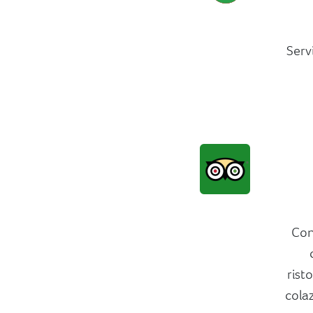
Serv
Con
rist
colaz