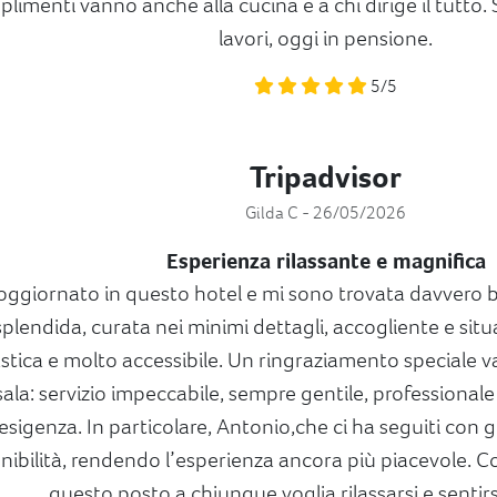
limenti vanno anche alla cucina e a chi dirige il tutto.
lavori, oggi in pensione.
5/5
Tripadvisor
Gilda C - 26/05/2026
Esperienza rilassante e magnifica
oggiornato in questo hotel e mi sono trovata davvero b
splendida, curata nei minimi dettagli, accogliente e sit
stica e molto accessibile. Un ringraziamento speciale v
sala: servizio impeccabile, sempre gentile, professional
esigenza. In particolare, Antonio,che ci ha seguiti con g
nibilità, rendendo l’esperienza ancora più piacevole. 
questo posto a chiunque voglia rilassarsi e sentir