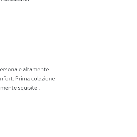
. Personale altamente
onfort. Prima colazione
amente squisite .