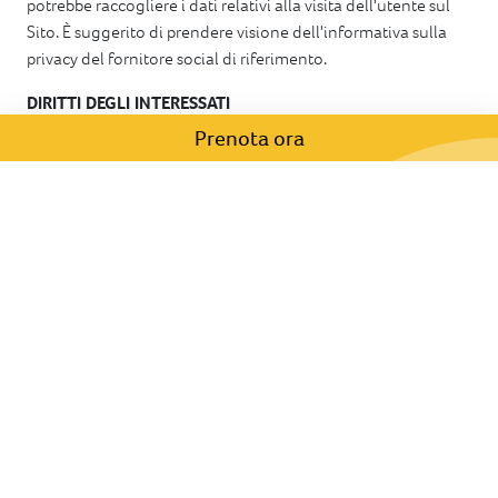
potrebbe raccogliere i dati relativi alla visita dell'utente sul
Sito. È suggerito di prendere visione dell'informativa sulla
privacy del fornitore social di riferimento.
DIRITTI DEGLI INTERESSATI
Gli interessati hanno il diritto di ottenere, nei casi previsti,
Prenota ora
l'accesso ai dati personali e la rettifica o la cancellazione
degli stessi o la limitazione del trattamento che li riguarda o
di opporsi al trattamento (artt. 15 e ss. del Regolamento).
L'apposita istanza può essere presentata ai contatti in
precedenza indicati.
DIRITTO DI RECLAMO
Gli interessati che ritengono che il trattamento dei dati
personali a loro riferiti effettuato attraverso questo sito
avvenga in violazione di quanto previsto dal Regolamento
hanno il diritto di proporre reclamo al Garante, come
previsto dall'art. 77 del Regolamento stesso, o di adire le
opportune sedi giudiziarie (art. 79 del Regolamento).